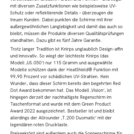
mit diversen Zusatzfunktionen wie beispielsweise UV-
Schutz oder reflektierende Details – überzeugen die
treuen Kunden. Dabei punkten die Schirme mit ihrer
außergewöhnlichen Langlebigkeit und damit das auch so
bleibt, müssen die Produkte diversen Qualitätsprüfungen
standhalten. Dazu gibt es fünf Jahre Garantie.
Trotz langer Tradition ist Knirps unglaublich Design-affin
und innovativ. So wiegt der leichteste Knirps (das
Modell ‚US.050‘) nur 115 Gramm und ausgewählte
Modelle schützen dank der HeatShield® Funktion mit
99,95 Prozent vor schädlichen UV-Strahlen. Kein
Wunder, dass dieser Schirm bereits den begehrten Red
Dot Award bekommen hat. Das Modell ‚Vision‘, ist
hingegen derzeit der nachhaltigste Regenschirm im
Taschenformat und wurde mit dem Green Product
Award 2022 ausgezeichnet. Bestseller ist und bleibt
allerdings der Allrounder ‚T.200 Duomatic‘ mit der
legendären roten Drucktaste.
Preisgekrönt sind außerdem auch die Sonnenschirme für