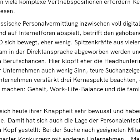
n viele komplexe Vertriebspositionen erfordern K
esen.
ssische Personalvermittlung inzwischen voll digital
nd auf Internetforen abspielt, betrifft den gehobe
sich bewegt, eher wenig. Spitzenkräfte aus viele
am in der Direktansprache abgeworben werden un
 Berufschancen. Hier klopft eher die Headhunterin
r Unternehmen auch wenig Sinn, teure Suchanzeige
nternehmen verstärkt drei Kernaspekte beachten, 
r machen: Gehalt, Work-Life-Balance und die famil
 sich heute ihrer Knappheit sehr bewusst und hab
. Damit hat sich auch die Lage der Personalentsc
 Kopf gestellt: Bei der Suche nach geeigneten Mita
n harter Konkurrenz mit anderen Unternehmen. „Ma