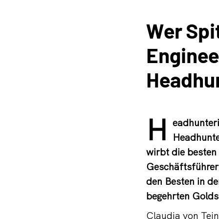
Wer Spi
Enginee
Headhun
H
eadhunteri
Headhunter
wirbt die besten
Geschäftsführe
den Besten in de
begehrten Goldsi
Claudia von Tein 