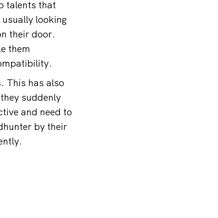
 talents that
 usually looking
n their door.
ke them
mpatibility.
. This has also
 they suddenly
ctive and need to
dhunter by their
ently.