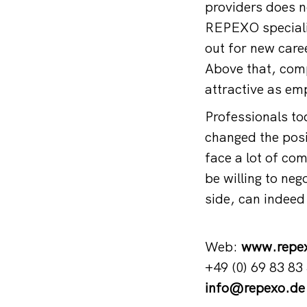
providers does n
REPEXO specialis
out for new care
Above that, comp
attractive as em
Professionals t
changed the posi
face a lot of co
be willing to ne
side, can indeed 
Web:
www.repe
+49 (0) 69 83 83
info@repexo.de