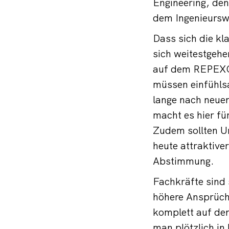
Engineering, den
dem Ingenieursw
Dass sich die kla
sich weitestgehe
auf dem REPEXO 
müssen einfühls
lange nach neuen
macht es hier fü
Zudem sollten U
heute attraktive
Abstimmung.
Fachkräfte sind
höhere Ansprüche
komplett auf den
man plötzlich i