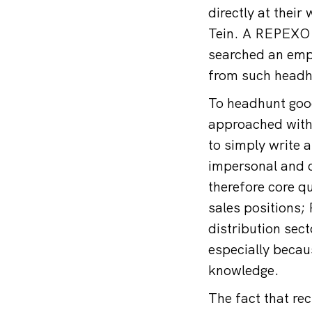
directly at their
Tein. A REPEXO 
searched an empl
from such headhu
To headhunt good
approached with 
to simply write a
impersonal and c
therefore core qu
sales positions;
distribution sect
especially becau
knowledge.
The fact that re