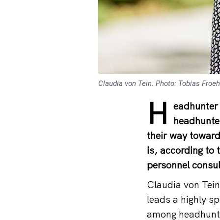
Claudia von Tein. Photo: Tobias Froe
H
eadhunter 
headhunter
their way toward
is, according t
personnel consu
Claudia von Tein
leads a highly s
among headhunte