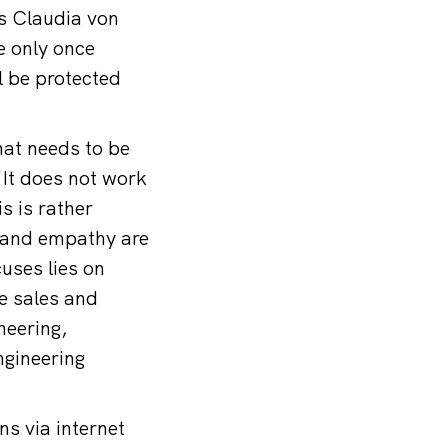
ys Claudia von
 only once
l be protected
hat needs to be
 It does not work
s is rather
 and empathy are
cuses lies on
e sales and
neering,
ngineering
s via internet