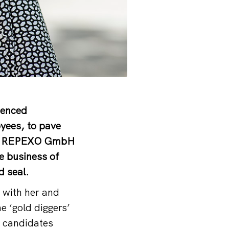
ienced
oyees, to pave
f
REPEXO GmbH
he business of
d seal.
 with her and
e ‘gold diggers’
 candidates