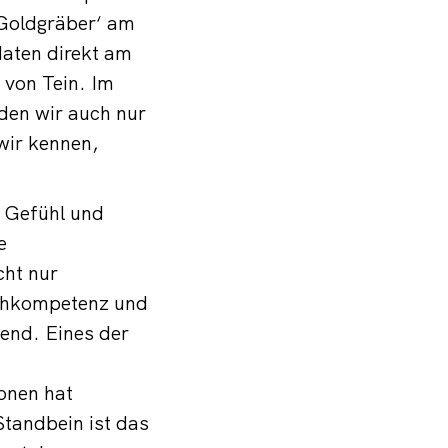
‚Goldgräber‘ am
aten direkt am
 von Tein. Im
den wir auch nur
wir kennen,
 Gefühl und
e
cht nur
Fachkompetenz und
end. Eines der
onen hat
Standbein ist das