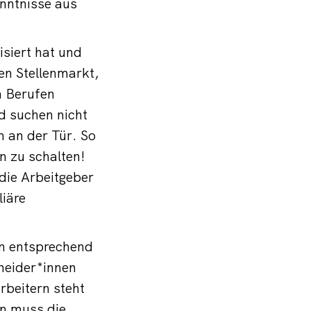
enntnisse aus
isiert hat und
nen Stellenmarkt,
n Berufen
d suchen nicht
 an der Tür. So
n zu schalten!
die Arbeitgeber
iäre
en entsprechend
heider*innen
rbeitern steht
n muss die