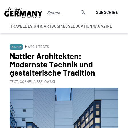
SUBSCRIBE
TRAVEL
DESIGN & ART
BUSINESS
EDUCATION
MAGAZINE
ARCHITECTS
DESIGN
Nattler Architekten:
Modernste Technik und
gestalterische Tradition
TEXT: CORNELIA BRELOWSKI