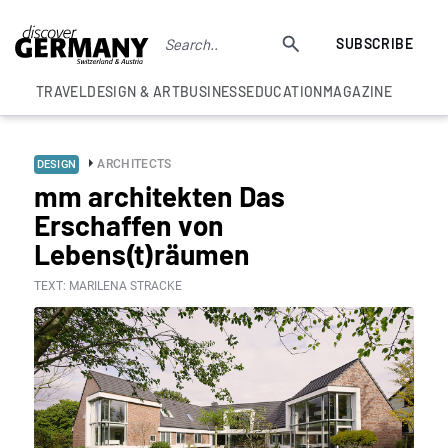
SUBSCRIBE
TRAVEL
DESIGN & ART
BUSINESS
EDUCATION
MAGAZINE
ARCHITECTS
DESIGN
mm architekten Das
Erschaffen von
Lebens(t)räumen
TEXT: MARILENA STRACKE