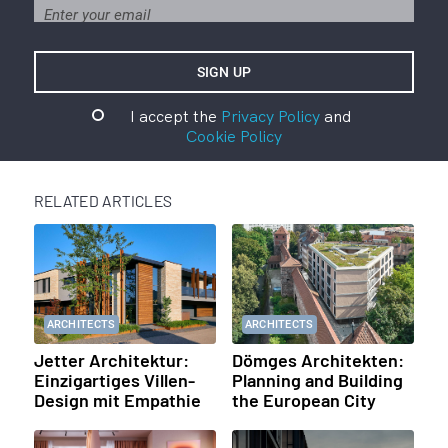
I accept the
Privacy Policy
and
Cookie Policy
RELATED ARTICLES
ARCHITECTS
ARCHITECTS
Jetter Architektur:
Dömges Architekten:
Einzigartiges Villen-
Planning and Building
Design mit Empathie
the European City