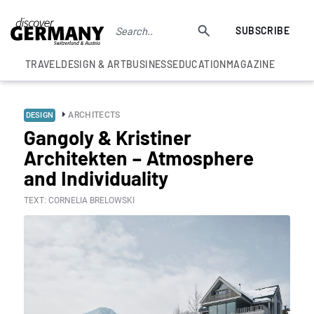
SUBSCRIBE
TRAVEL
DESIGN & ART
BUSINESS
EDUCATION
MAGAZINE
ARCHITECTS
DESIGN
Gangoly & Kristiner
Architekten – Atmosphere
and Individuality
TEXT: CORNELIA BRELOWSKI