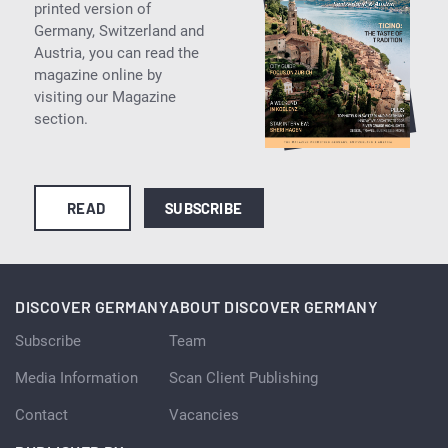
printed version of
Germany, Switzerland and
Austria, you can read the
magazine online by
visiting our Magazine
section.
READ
SUBSCRIBE
DISCOVER GERMANY
ABOUT DISCOVER GERMANY
Subscribe
Team
Media Information
Scan Client Publishing
Contact
Vacancies