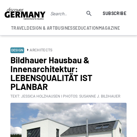
SUBSCRIBE
TRAVEL
DESIGN & ART
BUSINESS
EDUCATION
MAGAZINE
ARCHITECTS
DESIGN
Bildhauer Hausbau &
Innenarchitektur:
LEBENSQUALITÄT IST
PLANBAR
TEXT: JESSICA HOLZHAUSEN I PHOTOS: SUSANNE J. BILDHAUER