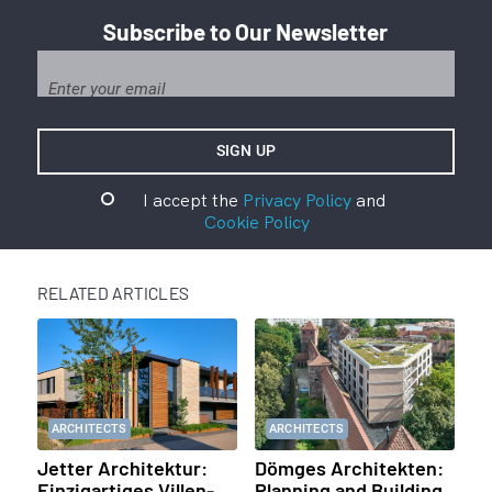
Subscribe to Our Newsletter
I accept the
Privacy Policy
and
Cookie Policy
RELATED ARTICLES
ARCHITECTS
ARCHITECTS
Jetter Architektur:
Dömges Architekten:
Einzigartiges Villen-
Planning and Building