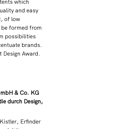
 tents which
quality and easy
, of low
an be formed from
 possibilities
ccentuate brands.
ot Design Award.
O GmbH & Co. KG
die durch Design,
istler, Erfinder