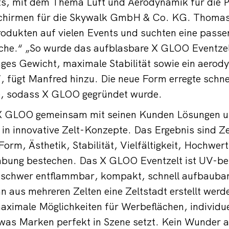
s, mit dem Thema Luft und Aerodynamik für die P
schirmen für die Skywalk GmbH & Co. KG. Thomas 
rodukten auf vielen Events und suchten eine pass
äche.“ „So wurde das aufblasbare X GLOO Eventzel
nges Gewicht, maximale Stabilität sowie ein aero
, fügt Manfred hinzu. Die neue Form erregte schne
e, sodass X GLOO gegründet wurde.
 X GLOO gemeinsam mit seinen Kunden Lösungen und
t in innovative Zelt-Konzepte. Das Ergebnis sind Ze
 Form, Ästhetik, Stabilität, Vielfältigkeit, Hochwer
bung bestechen. Das X GLOO Eventzelt ist UV-be
 schwer entflammbar, kompakt, schnell aufbaubar 
n aus mehreren Zelten eine Zeltstadt erstellt we
maximale Möglichkeiten für Werbeflächen, individu
was Marken perfekt in Szene setzt. Kein Wunder a