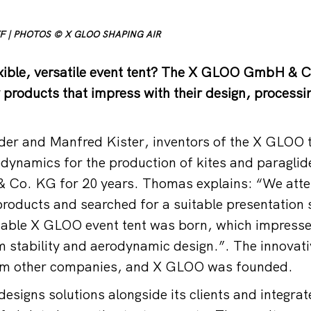
F | PHOTOS © X GLOO SHAPING AIR
exible, versatile event tent? The X GLOO GmbH & 
ty products that impress with their design, process
er and Manfred Kister, inventors of the X GLOO t
odynamics for the production of kites and paraglide
Co. KG for 20 years. Thomas explains: “We att
products and searched for a suitable presentation
table X GLOO event tent was born, which impresses
stability and aerodynamic design.”. The innovati
rom other companies, and X GLOO was founded.
signs solutions alongside its clients and integrat