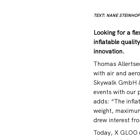
TEXT: NANE STEINHOF
Looking for a fl
inflatable quali
innovation.
Thomas Allertsed
with air and aer
Skywalk GmbH & 
events with our 
adds: “The infla
weight, maximum 
drew interest f
Today, X GLOO de