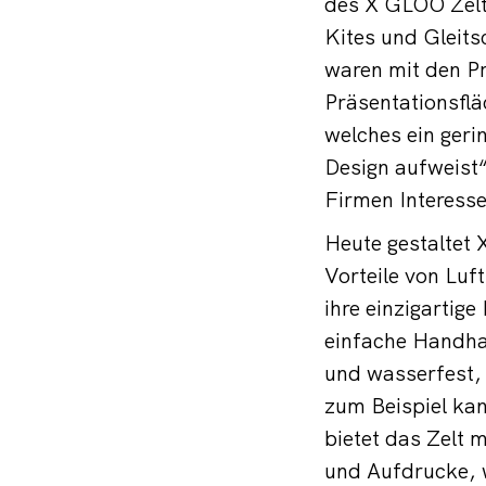
des X GLOO Zelt
Kites und Gleit
waren mit den P
Präsentationsfl
welches ein geri
Design aufweist“
Firmen Interess
Heute gestaltet
Vorteile von Luf
ihre einzigartige
einfache Handha
und wasserfest,
zum Beispiel kan
bietet das Zelt 
und Aufdrucke, 