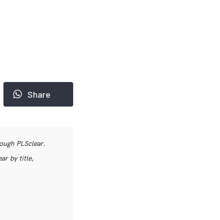
Share
rough PLSclear.
r by title,