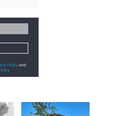
acy Policy
and
Policy