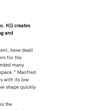
Co. KG creates
ing and
ent, have dealt
rs for the
ended many
 space.” Manfred
 with its low
ve shape quickly
es the