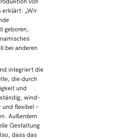
roduktion von
erklärt: „Wir
ende
t geboren,
dynamisches
ll bei anderen
 integriert die
lte, die durch
tigkeit und
ständig, wind-
und flexibel –
rden. Außerdem
elle Gestaltung
lso, dass das