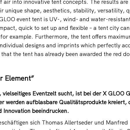
f air into innovative tent concepts. The results are
ir unique shape, aesthetics, stability, versatility, 
GLOO event tent is UV-, wind- and water-resistant
mpact, quick to set up and flexible – a tent city c
for example. Furthermore, the tent offers maximum
 individual designs and imprints which perfectly a
that the tent has already been awarded the red d
er Element”
s, vielseitiges Eventzelt sucht, ist bei der X GLO
ier werden aufblasbare Qualitätsprodukte kreiert, 
d Innovation beeindrucken.
eschäftigen sich Thomas Allertseder und Manfred K