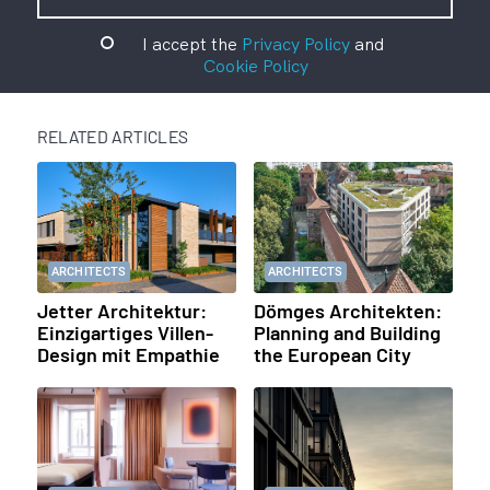
I accept the
Privacy Policy
and
Cookie Policy
RELATED ARTICLES
ARCHITECTS
ARCHITECTS
Jetter Architektur:
Dömges Architekten:
Einzigartiges Villen-
Planning and Building
Design mit Empathie
the European City