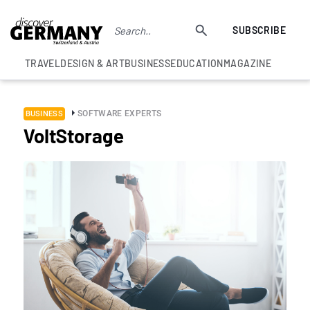
SUBSCRIBE
TRAVEL
DESIGN & ART
BUSINESS
EDUCATION
MAGAZINE
SOFTWARE EXPERTS
BUSINESS
VoltStorage