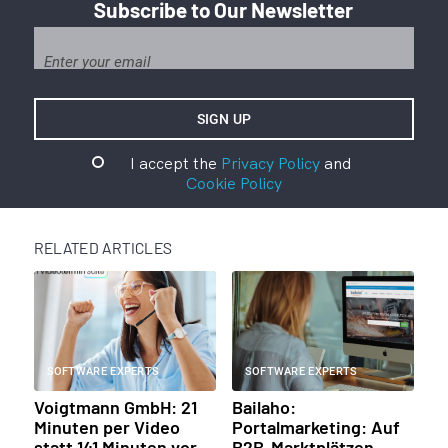
Subscribe to Our Newsletter
I accept the
Privacy Policy
and
Cookie Policy
RELATED ARTICLES
SOFTWARE EXPERTS
SOFTWARE EXPERTS
Voigtmann GmbH: 21
Bailaho:
Minuten per Video
Portalmarketing: Auf
statt 141 Minuten vor
B2B-Marktplätzen