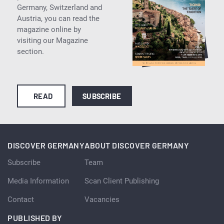
Germany, Switzerland and
Austria, you can read the
magazine online by
visiting our Magazine
section.
READ
SUBSCRIBE
DISCOVER GERMANY
ABOUT DISCOVER GERMANY
Subscribe
Team
Media Information
Scan Client Publishing
Contact
Vacancies
PUBLISHED BY