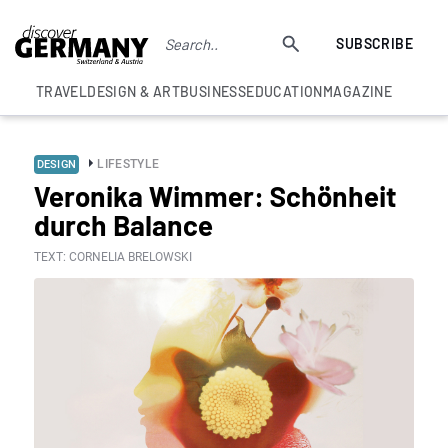
SUBSCRIBE
TRAVEL
DESIGN & ART
BUSINESS
EDUCATION
MAGAZINE
LIFESTYLE
DESIGN
Veronika Wimmer: Schönheit
durch Balance
TEXT: CORNELIA BRELOWSKI