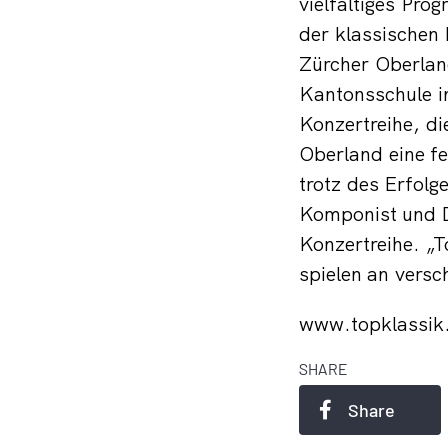
vielfältiges Pro
der klassischen
Zürcher Oberlan
Kantonsschule in
Konzertreihe, di
Oberland eine fe
trotz des Erfolg
Komponist und D
Konzertreihe. „T
spielen an versc
www.topklassik
SHARE
Share