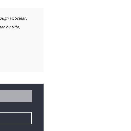
rough PLSclear.
r by title,