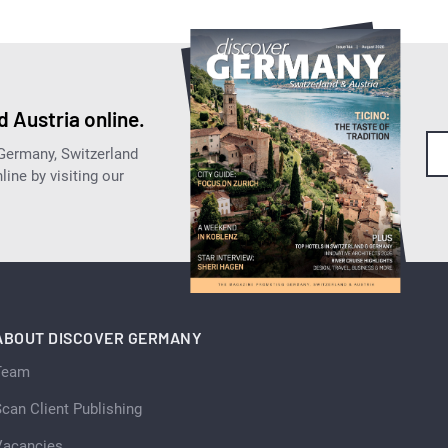
 Austria online.
 Germany, Switzerland
ine by visiting our
ABOUT DISCOVER GERMANY
Team
can Client Publishing
Vacancies