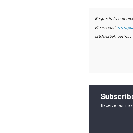
Requests to commerc
Please visit
www.pls
ISBN/ISSN, author, 
Subscribe
Receive our mon