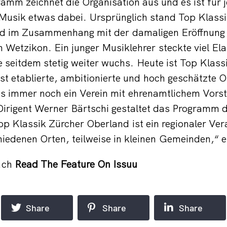
gramm zeichnet die Organisation aus und es ist für
 Musik etwas dabei. Ursprünglich stand Top Klass
d im Zusammenhang mit der damaligen Eröffnung 
 Wetzikon. Ein junger Musiklehrer steckte viel Elan
e seitdem stetig weiter wuchs. Heute ist Top Klass
st etablierte, ambitionierte und hoch geschätzte O
es immer noch ein Verein mit ehrenamtlichem Vorsta
irigent Werner Bärtschi gestaltet das Programm 
op Klassik Zürcher Oberland ist ein regionaler Vera
hiedenen Orten, teilweise in kleinen Gemeinden,“ e
.ch
Read The Feature On Issuu
Share
Share
Share