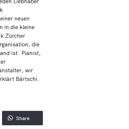
 jeden Liebhaber
ik
einer neuen
 in die kleine
ik Zürcher
rganisation, die
nd ist. Pianist,
der
nstalter, wir
rklärt Bärtschi.
Share