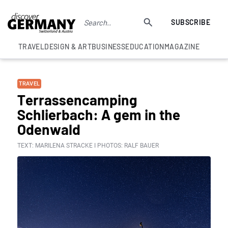
SUBSCRIBE
TRAVEL
DESIGN & ART
BUSINESS
EDUCATION
MAGAZINE
TRAVEL
Terrassencamping
Schlierbach: A gem in the
Odenwald
TEXT: MARILENA STRACKE I PHOTOS: RALF BAUER