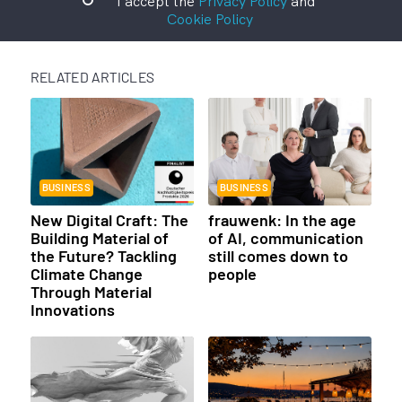
I accept the
Privacy Policy
and
Cookie Policy
RELATED ARTICLES
BUSINESS
BUSINESS
New Digital Craft: The
frauwenk: In the age
Building Material of
of AI, communication
the Future? Tackling
still comes down to
Climate Change
people
Through Material
Innovations