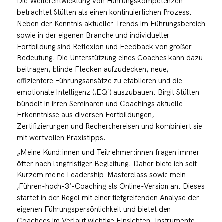
Die Weiterentwicklung von Führungskompetenzen
betrachtet Stülten als einen kontinuierlichen Prozess.
Neben der Kenntnis aktueller Trends im Führungsbereich
sowie in der eigenen Branche und individueller
Fortbildung sind Reflexion und Feedback von großer
Bedeutung. Die Unterstützung eines Coaches kann dazu
beitragen, blinde Flecken aufzudecken, neue,
effizientere Führungsansätze zu etablieren und die
emotionale Intelligenz (‚EQ`) auszubauen. Birgit Stülten
bündelt in ihren Seminaren und Coachings aktuelle
Erkenntnisse aus diversen Fortbildungen,
Zertifizierungen und Recherchereisen und kombiniert sie
mit wertvollen Praxistipps.
„Meine Kund:innen und Teilnehmer:innen fragen immer
öfter nach langfristiger Begleitung. Daher biete ich seit
Kurzem meine Leadership-Masterclass sowie mein
‚Führen-hoch-3’-Coaching als Online-Version an. Dieses
startet in der Regel mit einer tiefgreifenden Analyse der
eigenen Führungspersönlichkeit und bietet den
Coachees im Verlauf wichtige Einsichten, Instrumente