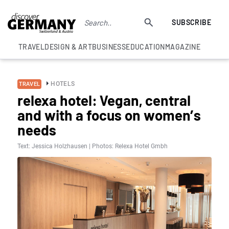
SUBSCRIBE
TRAVEL
DESIGN & ART
BUSINESS
EDUCATION
MAGAZINE
HOTELS
TRAVEL
relexa hotel: Vegan, central
and with a focus on women’s
needs
Text: Jessica Holzhausen | Photos: Relexa Hotel Gmbh