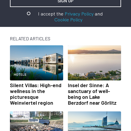
I accept the
Privacy Policy
and
Cookie Policy
RELATED ARTICLES
HOTELS
HOTELS
Silent Villas: High-end
Insel der Sinne: A
wellness in the
sanctuary of well-
picturesque
being on Lake
Weinviertel region
Berzdorf near Görlitz