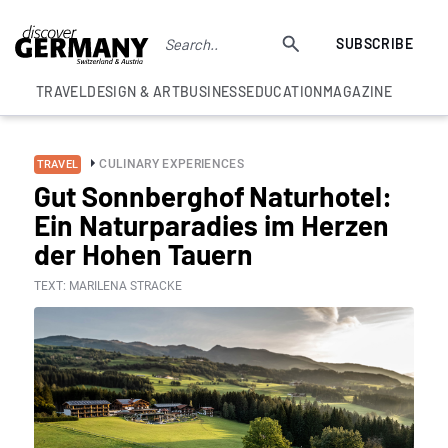
SUBSCRIBE
TRAVEL
DESIGN & ART
BUSINESS
EDUCATION
MAGAZINE
CULINARY EXPERIENCES
TRAVEL
Gut Sonnberghof Naturhotel:
Ein Naturparadies im Herzen
der Hohen Tauern
TEXT: MARILENA STRACKE