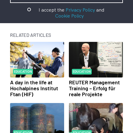
I accept the
Privacy Policy
and
Cookie Policy
RELATED ARTICLES
EDUCATION
EDUCATION
A day in the life at
REUTER Management
Hochalpines Institut
Training – Erfolg für
Ftan (HIF)
reale Projekte
EDUCATION
EDUCATION