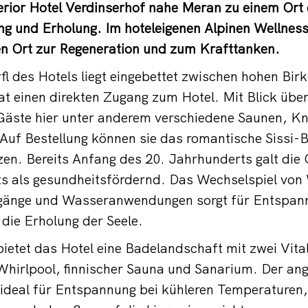
erior Hotel Verdinserhof nahe Meran zu einem Ort 
g und Erholung. Im hoteleigenen Alpinen Wellnessd
en Ort zur Regeneration und zum Krafttanken.
l des Hotels liegt eingebettet zwischen hohen Bir
t einen direkten Zugang zum Hotel. Mit Blick übe
 Gäste hier unter anderem verschiedene Saunen, K
uf Bestellung können sie das romantische Sissi-B
zen. Bereits Anfang des 20. Jahrhunderts galt die
lts als gesundheitsfördernd. Das Wechselspiel vo
gänge und Wasseranwendungen sorgt für Entspan
die Erholung der Seele.
ietet das Hotel eine Badelandschaft mit zwei Vita
hirlpool, finnischer Sauna und Sanarium. Der an
 ideal für Entspannung bei kühleren Temperaturen