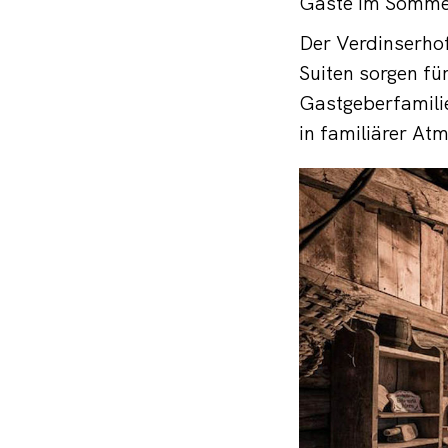
Gäste im Sommer
Der Verdinserho
Suiten sorgen fü
Gastgeberfamilie
in familiärer At