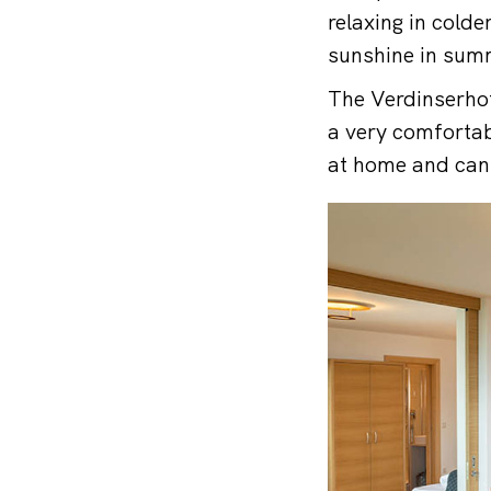
relaxing in cold
sunshine in sum
The Verdinserhof
a very comfortabl
at home and can 