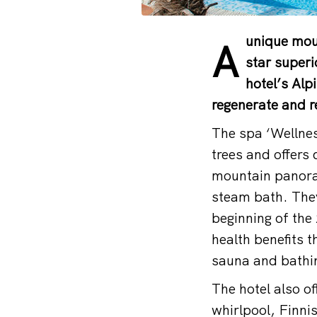
unique mou
A
star superi
hotel’s Alp
regenerate and r
The spa ‘Wellness
trees and offers
mountain panoram
steam bath. They
beginning of the
health benefits t
sauna and bathin
The hotel also o
whirlpool, Finni