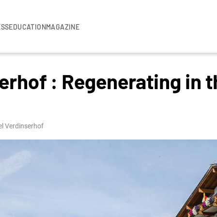
ESS
EDUCATION
MAGAZINE
erhof : Regenerating in 
el Verdinserhof