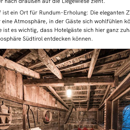
 nach draußen auf die Liegewiese zieht.
f ist ein Ort für Rundum-Erholung: Die eleganten
r eine Atmosphäre, in der Gäste sich wohlfühlen k
 ist es wichtig, dass Hotelgäste sich hier ganz zu
mosphäre Südtirol entdecken können.