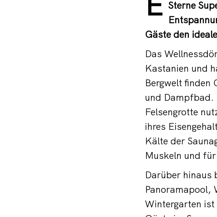
E
Sterne Sup
Entspannun
Gäste den ideal
Das Wellnessdörf
Kastanien und ha
Bergwelt finden
und Dampfbad. A
Felsengrotte nut
ihres Eisengeha
Kälte der Sauna
Muskeln und für 
Darüber hinaus b
Panoramapool, W
Wintergarten ist