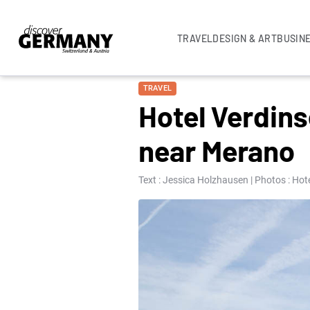
TRAVEL
DESIGN & ART
BUSIN
TRAVEL
Hotel Verdins
near Merano
Text : Jessica Holzhausen | Photos : Hot