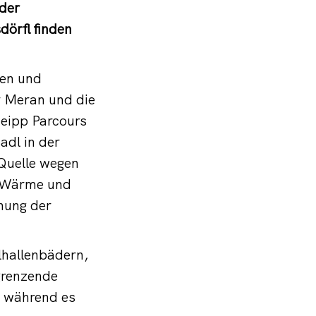
der
örfl finden
ken und
r Meran und die
neipp Parcours
adl in der
 Quelle wegen
n Wärme und
nung der
lhallenbädern,
grenzende
, während es