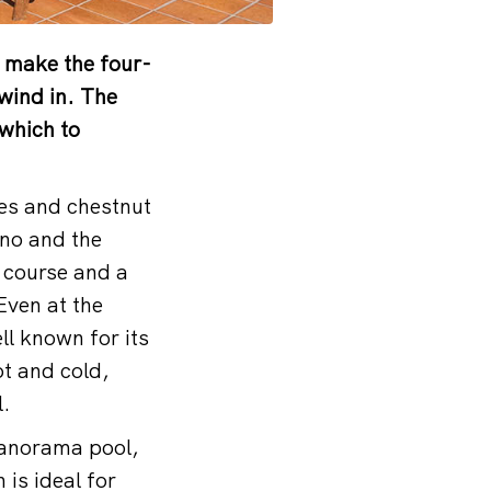
 make the four-
nwind in. The
 which to
hes and chestnut
ano and the
 course and a
Even at the
ll known for its
ot and cold,
l.
panorama pool,
is ideal for