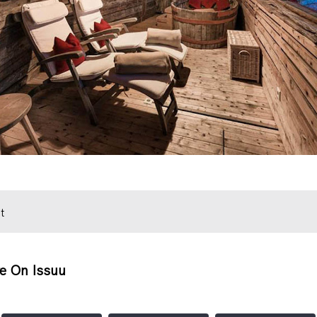
t
e On Issuu