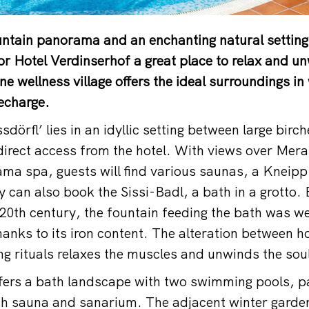
ntain panorama and an enchanting natural setting
or Hotel Verdinserhof a great place to relax and u
ine wellness village offers the ideal surroundings in
echarge.
dörfl’ lies in an idyllic setting between large birc
 direct access from the hotel. With views over Mer
a spa, guests will find various saunas, a Kneipp
 can also book the Sissi-Badl, a bath in a grotto. 
 20th century, the fountain feeding the bath was we
hanks to its iron content. The alteration between h
g rituals relaxes the muscles and unwinds the sou
ffers a bath landscape with two swimming pools, 
sh sauna and sanarium. The adjacent winter garden 