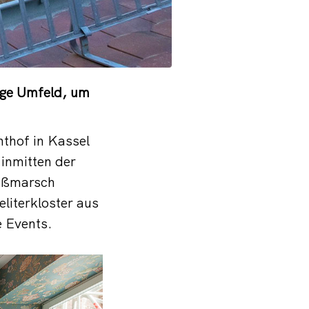
ige Umfeld, um
nthof in Kassel
 inmitten der
Fußmarsch
literkloster aus
e Events.