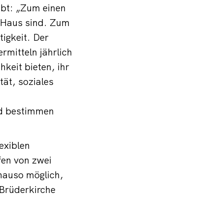
ibt: „Zum einen
m Haus sind. Zum
igkeit. Der
ermitteln jährlich
eit bieten, ihr
ät, soziales
nd bestimmen
exiblen
fen von zwei
enauso möglich,
 Brüderkirche