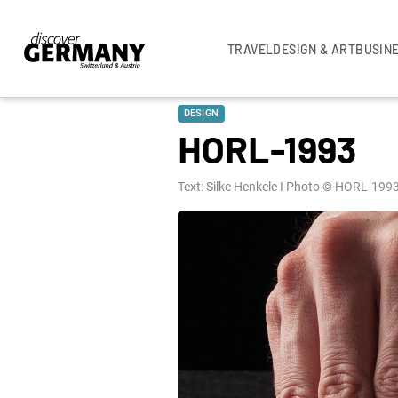
TRAVEL
DESIGN & ART
BUSIN
DESIGN
HORL-1993
Text: Silke Henkele I Photo © HORL-199