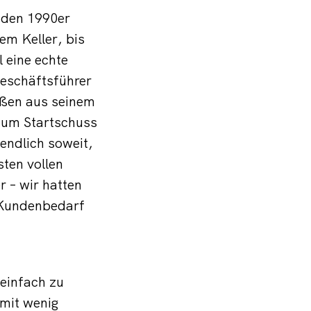
n den 1990er
em Keller, bis
 eine echte
Geschäftsführer
ßen aus seinem
zum Startschuss
endlich soweit,
sten vollen
r – wir hatten
n Kundenbedarf
einfach zu
mit wenig