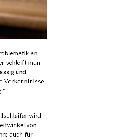
roblematik an
er schleift man
lässig und
ne Vorkenntnisse
!“
lschleifer wird
eifwinkel von
hre auch für