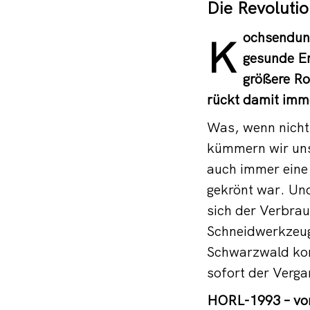
Die Revoluti
ochsendun
K
gesunde Er
größere Ro
rückt damit imme
Was, wenn nicht 
kümmern wir uns
auch immer eine
gekrönt war. Und
sich der Verbrau
Schneidwerkzeuge
Schwarzwald kom
sofort der Verga
HORL-1993 – vom