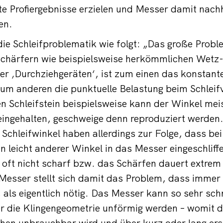
 Profiergebnisse erzielen und Messer damit nachh
en.
die Schleifproblematik wie folgt: „Das große Probl
chärfern wie beispielsweise herkömmlichen Wetz
er ‚Durchziehgeräten‘, ist zum einen das konstant
zum anderen die punktuelle Belastung beim Schleif
n Schleifstein beispielsweise kann der Winkel meis
eingehalten, geschweige denn reproduziert werden
 Schleifwinkel haben allerdings zur Folge, dass be
in leicht anderer Winkel in das Messer eingeschlif
oft nicht scharf bzw. das Schärfen dauert extrem
Messer stellt sich damit das Problem, dass immer
 als eigentlich nötig. Das Messer kann so sehr sch
 die Klingengeometrie unförmig werden – womit 
sehen unbrauchbar wird und über kurz oder lang er