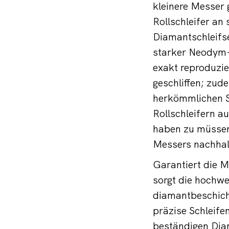
kleinere Messer 
Rollschleifer an 
Diamantschleifsei
starker Neodym-M
exakt reproduzi
geschliffen; zud
herkömmlichen S
Rollschleifern a
haben zu müssen,
Messers nachhalt
Garantiert die M
sorgt die hochwe
diamantbeschicht
präzise Schleife
beständigen Diam