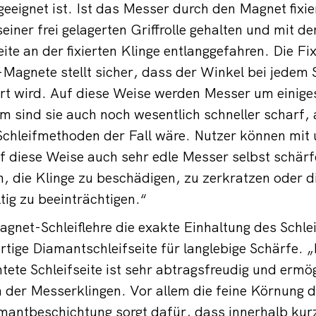
geeignet ist. Ist das Messer durch den Magnet fixie
seiner frei gelagerten Griffrolle gehalten und mit de
te an der fixierten Klinge entlanggefahren. Die Fix
agnete stellt sicher, dass der Winkel bei jedem 
ert wird. Auf diese Weise werden Messer um einig
em sind sie auch noch wesentlich schneller scharf, 
chleifmethoden der Fall wäre. Nutzer können mit 
uf diese Weise auch sehr edle Messer selbst schär
 die Klinge zu beschädigen, zu zerkratzen oder d
ig zu beeinträchtigen.“
agnet-Schleiflehre die exakte Einhaltung des Schle
rtige Diamantschleifseite für langlebige Schärfe. „
ete Schleifseite ist sehr abtragsfreudig und ermö
n der Messerklingen. Vor allem die feine Körnung 
antbeschichtung sorgt dafür, dass innerhalb kurz