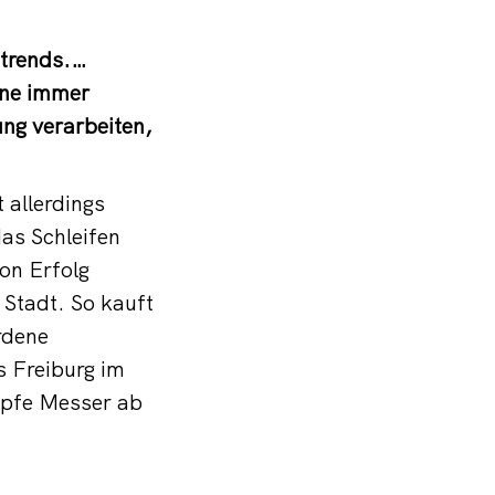
trends.…
ine immer
ng verarbeiten,
 allerdings
as Schleifen
on Erfolg
 Stadt. So kauft
rdene
s Freiburg im
mpfe Messer ab