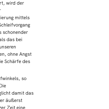
rt, wird der
r
ierung mittels
Schleifvorgang
es schonender
als das bei
unseren
fen, ohne Angst
ie Schärfe des
ifwinkels, so
Die
glicht damit das
der äußerst
er Zeit eine