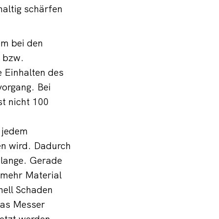
altig schärfen
em bei den
- bzw.
e Einhalten des
vorgang. Bei
t nicht 100
.
i jedem
fen wird. Dadurch
 lange. Gerade
 mehr Material
nell Schaden
das Messer
setzt werden