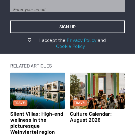
I accept the
Privacy Policy
and
Cookie Policy
RELATED ARTICLES
TRAVEL
TRAVEL
Silent Villas: High-end
Culture Calendar:
wellness in the
August 2026
picturesque
Weinviertel region