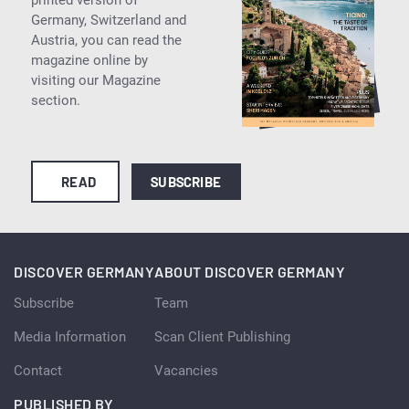
printed version of
Germany, Switzerland and
Austria, you can read the
magazine online by
visiting our Magazine
section.
READ
SUBSCRIBE
DISCOVER GERMANY
ABOUT DISCOVER GERMANY
Subscribe
Team
Media Information
Scan Client Publishing
Contact
Vacancies
PUBLISHED BY