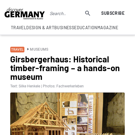
SUBSCRIBE
TRAVEL
DESIGN & ART
BUSINESS
EDUCATION
MAGAZINE
MUSEUMS
TRAVEL
Girsbergerhaus: Historical
timber-framing – a hands-on
museum
Text: Silke Henkele | Photos: Fachwerkerleben