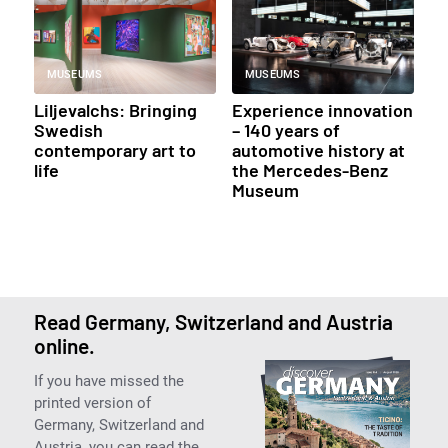
MUSEUMS
MUSEUMS
Liljevalchs: Bringing
Experience innovation
Swedish
– 140 years of
contemporary art to
automotive history at
life
the Mercedes-Benz
Museum
Read Germany, Switzerland and Austria
online.
If you have missed the
printed version of
Germany, Switzerland and
Austria, you can read the