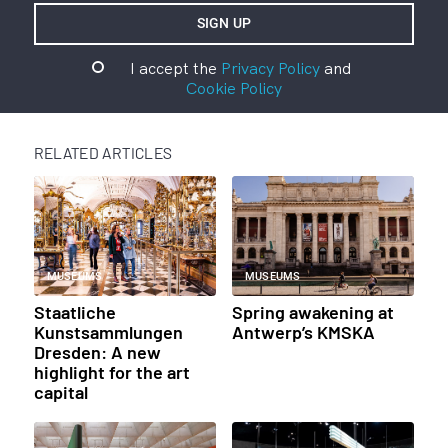
I accept the
Privacy Policy
and
Cookie Policy
RELATED ARTICLES
MUSEUMS
MUSEUMS
Staatliche
Spring awakening at
Kunstsammlungen
Antwerp’s KMSKA
Dresden: A new
highlight for the art
capital