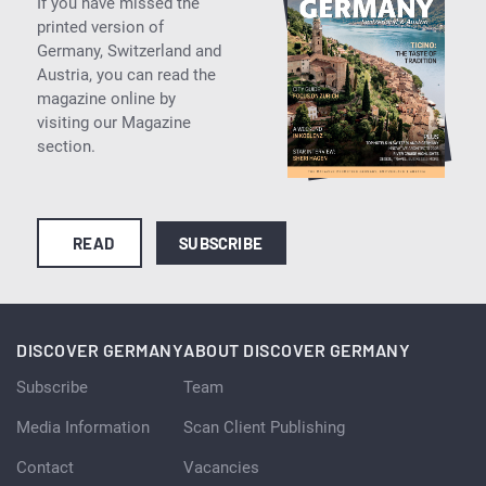
If you have missed the
printed version of
Germany, Switzerland and
Austria, you can read the
magazine online by
visiting our Magazine
section.
READ
SUBSCRIBE
DISCOVER GERMANY
ABOUT DISCOVER GERMANY
Subscribe
Team
Media Information
Scan Client Publishing
Contact
Vacancies