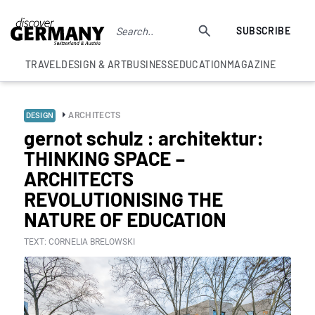
SUBSCRIBE
TRAVEL
DESIGN & ART
BUSINESS
EDUCATION
MAGAZINE
ARCHITECTS
DESIGN
gernot schulz : architektur:
THINKING SPACE –
ARCHITECTS
REVOLUTIONISING THE
NATURE OF EDUCATION
TEXT: CORNELIA BRELOWSKI