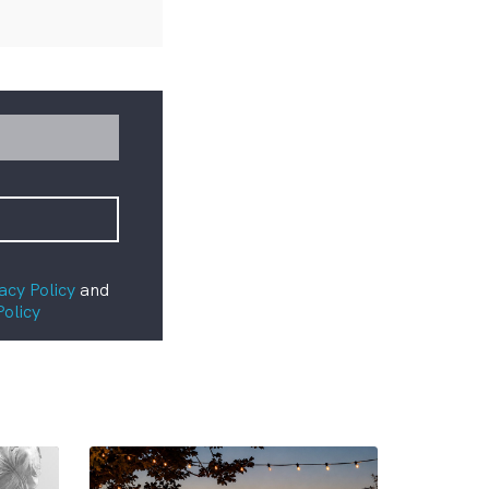
acy Policy
and
Policy