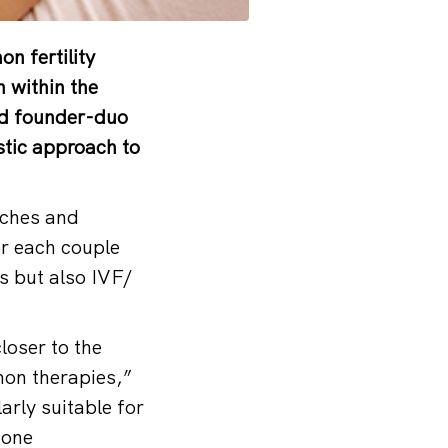
n fertility
n within the
nd founder-duo
stic approach to
aches and
for each couple
s but also IVF/
loser to the
mon therapies,”
arly suitable for
mone