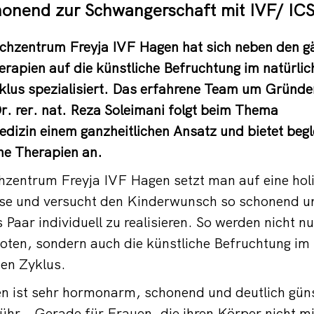
honend zur Schwangerschaft mit IVF/ ICS
hzentrum Freyja IVF Hagen hat sich neben den g
apien auf die künstliche Befruchtung im natürlic
yklus spezialisiert. Das erfahrene Team um Gründ
Dr. rer. nat. Reza Soleimani folgt beim Thema
izin einem ganzheitlichen Ansatz und bietet begl
he Therapien an.
zentrum Freyja IVF Hagen setzt man auf eine holi
e und versucht den Kinderwunsch so schonend und
 Paar individuell zu realisieren. So werden nicht n
ten, sondern auch die künstliche Befruchtung im 
ten Zyklus.
n ist sehr hormonarm, schonend und deutlich günst
Lühr. „Gerade für Frauen, die ihren Körper nicht mi