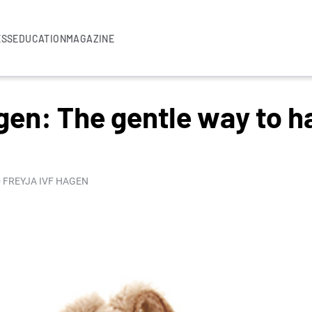
ESS
EDUCATION
MAGAZINE
gen: The gentle way to h
 FREYJA IVF HAGEN