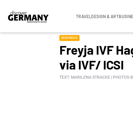
TRAVEL
DESIGN & ART
BUSIN
BUSINESS
Freyja IVF Ha
via IVF/ ICSI
TEXT: MARILENA STRACKE | PHOTOS ©