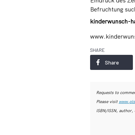
Eindruck des Zen
Befruchtung such
kinderwunsch-h
www.kinderwun
SHARE
Share
Requests to commerc
Please visit
www.pls
ISBN/ISSN, author, 