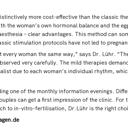
stinctively more cost-effective than the classic the
with the woman’s own hormonal balance and the egg
aesthesia – clear advantages. This method can so
assic stimulation protocols have not led to pregnan
at every woman the same way,” says Dr. Lühr. “Th
observed very carefully. The mild therapies demand 
ecialist due to each woman’s individual rhythm, whi
nding one of the monthly information evenings. Diff
uples can get a first impression of the clinic. For 
ch to in-vitro-fertilisation, Dr.Lühr is the right cho
agen.de