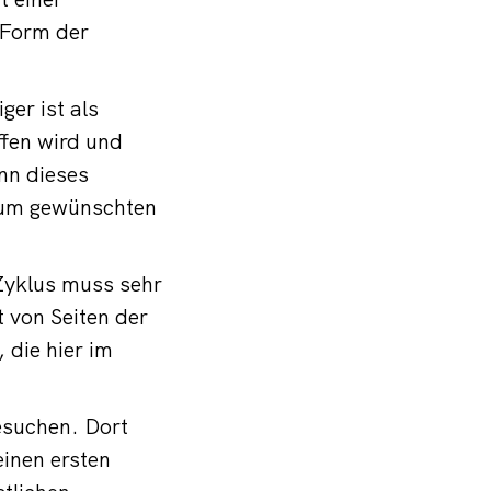
 Form der
ger ist als
fen wird und
nn dieses
 zum gewünschten
 Zyklus muss sehr
t von Seiten der
 die hier im
esuchen. Dort
inen ersten