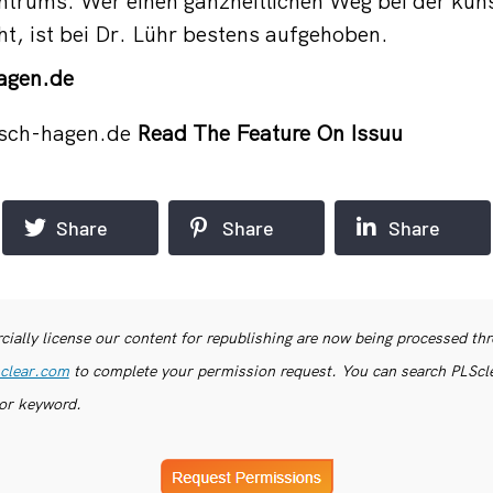
trums. Wer einen ganzheitlichen Weg bei der küns
t, ist bei Dr. Lühr bestens aufgehoben.
agen.de
sch-hagen.de
Read The Feature On Issuu
Share
Share
Share
ially license our content for republishing are now being processed th
clear.com
to complete your permission request. You can search PLSclea
or keyword.