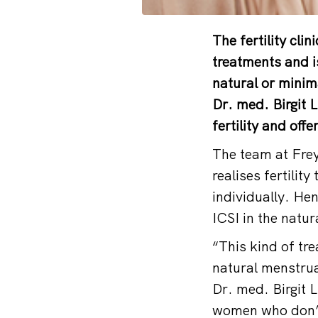
The fertility cli
treatments and is
natural or minim
Dr. med. Birgit L
fertility and of
The team at Fre
realises fertilit
individually. He
ICSI in the natur
“This kind of tr
natural menstrua
Dr. med. Birgit L
women who don’t