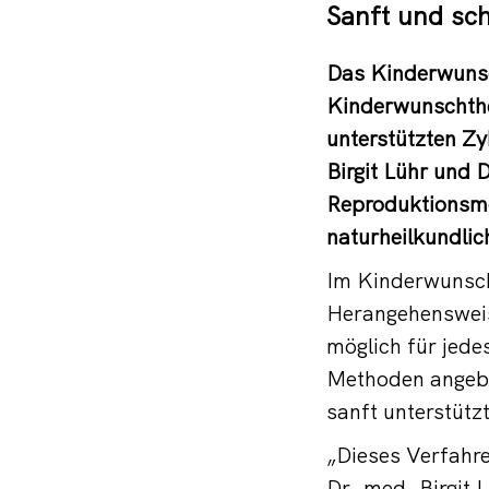
Sanft und sc
Das Kinderwunsc
Kinderwunschther
unterstützten Z
Birgit Lühr und 
Reproduktionsmed
naturheilkundlic
Im Kinderwunsch
Herangehensweis
möglich für jedes
Methoden angebo
sanft unterstütz
„Dieses Verfahre
Dr. med. Birgit 