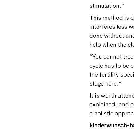
stimulation.”
This method is di
interferes less 
done without an
help when the cl
“You cannot tre
cycle has to be 
the fertility sp
stage here.”
It is worth atte
explained, and co
a holistic approa
kinderwunsch-h