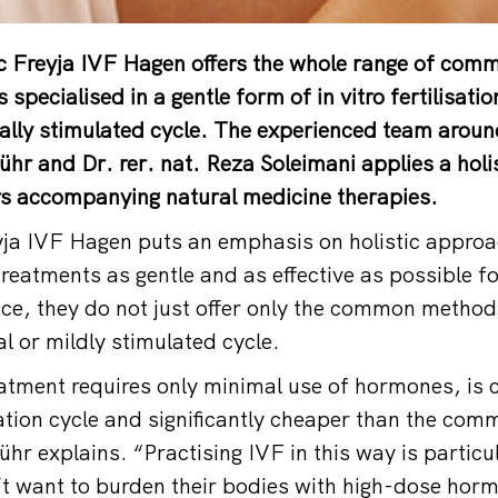
nic Freyja IVF Hagen offers the whole range of commo
 specialised in a gentle form of in vitro fertilisatio
ally stimulated cycle. The experienced team arou
ühr and Dr. rer. nat. Reza Soleimani applies a holi
fers accompanying natural medicine therapies.
yja IVF Hagen puts an emphasis on holistic appro
y treatments as gentle and as effective as possible 
nce, they do not just offer only the common method
al or mildly stimulated cycle.
eatment requires only minimal use of hormones, is c
tion cycle and significantly cheaper than the com
ühr explains. “Practising IVF in this way is particul
 want to burden their bodies with high-dose hor