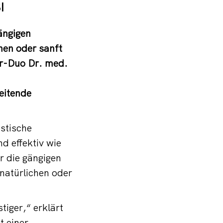
I
ängigen
hen oder sanft
er-Duo Dr. med.
eitende
stische
 effektiv wie
ur die gängigen
natürlichen oder
iger,“ erklärt
t einer