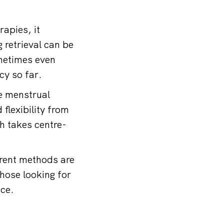
rapies, it
 retrieval can be
metimes even
cy so far.
e menstrual
flexibility from
ch takes centre-
erent methods are
those looking for
ice.