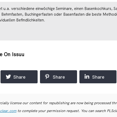
et u.a. verschiedene einwöchige Seminare, einen Basenkochkurs, 
Behmfasten, Buchingerfasten oder Basenfasten die beste Methode fü
viduellen Befindlichkeiten.
e On Issuu
Share
Share
Share
ially license our content for republishing are now being processed th
clear.com
to complete your permission request. You can search PLSclea