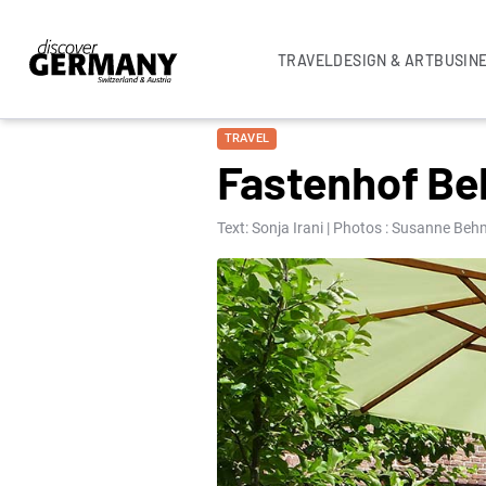
TRAVEL
DESIGN & ART
BUSIN
TRAVEL
Fastenhof Be
Text: Sonja Irani | Photos : Susanne Beh