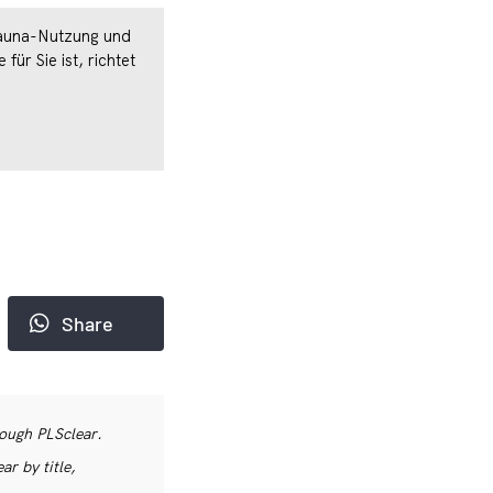
Sauna-Nutzung und
r Sie ist, richtet
Share
rough PLSclear.
r by title,