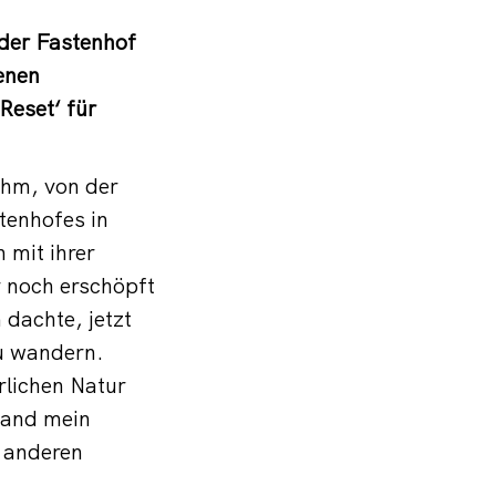
 der Fastenhof
enen
Reset‘ für
hm, von der
tenhofes in
 mit ihrer
 noch erschöpft
 dachte, jetzt
zu wandern.
rlichen Natur
tand mein
 anderen