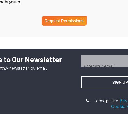
or keyword.
 to Our Newsletter
thly newsletter by email
I accept the
Priv
Cookie 