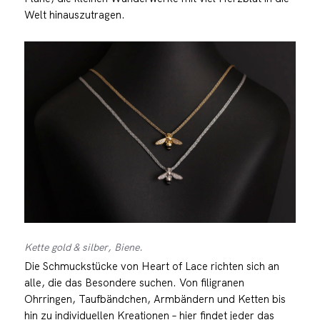
Welt hinauszutragen.
Kette gold & silber, Biene.
Die Schmuckstücke von Heart of Lace richten sich an
alle, die das Besondere suchen. Von filigranen
Ohrringen, Taufbändchen, Armbändern und Ketten bis
hin zu individuellen Kreationen – hier findet jeder das