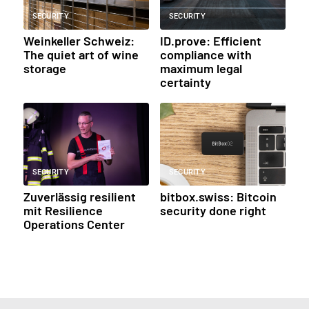
SECURITY
SECURITY
Weinkeller Schweiz:
ID.prove: Efficient
The quiet art of wine
compliance with
storage
maximum legal
certainty
SECURITY
SECURITY
Zuverlässig resilient
bitbox.swiss: Bitcoin
mit Resilience
security done right
Operations Center