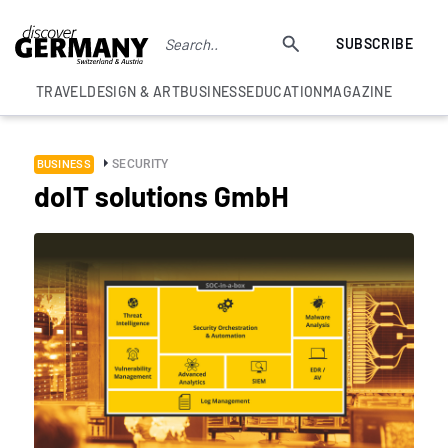
SUBSCRIBE
TRAVEL
DESIGN & ART
BUSINESS
EDUCATION
MAGAZINE
SECURITY
BUSINESS
doIT solutions GmbH