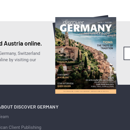
 Austria online.
 Germany, Switzerland
ine by visiting our
ABOUT DISCOVER GERMANY
Team
can Client Publishing