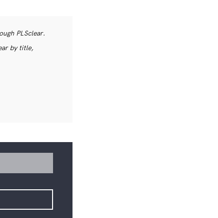
rough PLSclear.
r by title,