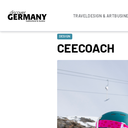
TRAVEL
DESIGN & ART
BUSIN
DESIGN
CEECOACH