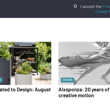
I accept the
Priv
Cookie 
N
DESIGN
ated to Design: August
Aixsponza: 20 years of
creative motion