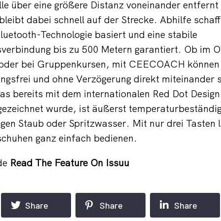
lle über eine größere Distanz voneinander entfernt 
eibt dabei schnell auf der Strecke. Abhilfe schafft
luetooth-Technologie basiert und eine stabile
erbindung bis zu 500 Metern garantiert. Ob im O
e oder bei Gruppenkursen, mit CEECOACH können 
ngsfrei und ohne Verzögerung direkt miteinander 
das bereits mit dem internationalen Red Dot Desi
ezeichnet wurde, ist äußerst temperaturbeständi
gen Staub oder Spritzwasser. Mit nur drei Tasten l
schuhen ganz einfach bedienen.
de
Read The Feature On Issuu
Share
Share
Share