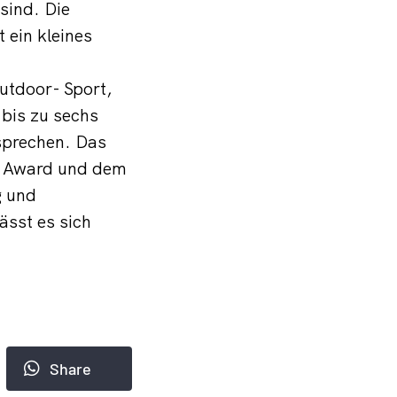
sind. Die
 ein kleines
utdoor- Sport,
bis zu sechs
sprechen. Das
gn Award und dem
g und
ässt es sich
Share