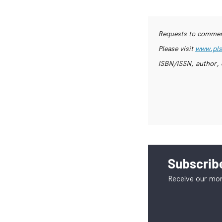
Requests to commerc
Please visit
www.pls
ISBN/ISSN, author, 
Subscribe
Receive our mon