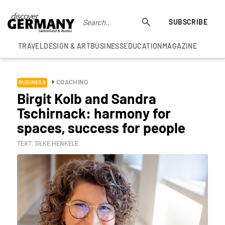
SUBSCRIBE
TRAVEL
DESIGN & ART
BUSINESS
EDUCATION
MAGAZINE
COACHING
BUSINESS
Birgit Kolb and Sandra
Tschirnack: harmony for
spaces, success for people
TEXT: SILKE HENKELE