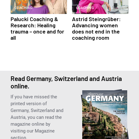
COACHING
COACHING
Palucki Coaching &
Astrid Steingrüber:
Research: Healing
Advancing women
trauma – once and for
does not end in the
all
coaching room
Read Germany, Switzerland and Austria
online.
If you have missed the
printed version of
Germany, Switzerland and
Austria, you can read the
magazine online by
visiting our Magazine
section.