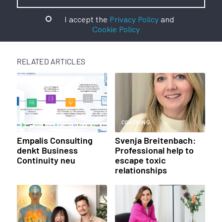
I accept the
Privacy Policy
and
Cookie Policy
RELATED ARTICLES
COACHING
COACHING
Empalis Consulting
Svenja Breitenbach:
denkt Business
Professional help to
Continuity neu
escape toxic
relationships