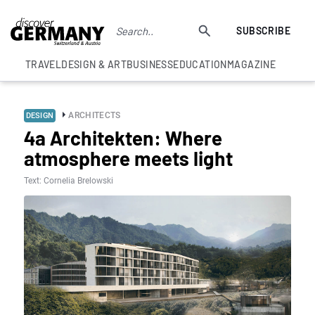
SUBSCRIBE
TRAVEL
DESIGN & ART
BUSINESS
EDUCATION
MAGAZINE
ARCHITECTS
DESIGN
4a Architekten: Where
atmosphere meets light
Text: Cornelia Brelowski