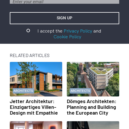
I accept the
Privacy Policy
and
Cookie Policy
RELATED ARTICLES
ARCHITECTS
ARCHITECTS
Jetter Architektur:
Dömges Architekten:
Einzigartiges Villen-
Planning and Building
Design mit Empathie
the European City