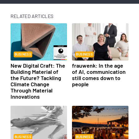
RELATED ARTICLES
BUSINESS
BUSINESS
New Digital Craft: The
frauwenk: In the age
Building Material of
of AI, communication
the Future? Tackling
still comes down to
Climate Change
people
Through Material
Innovations
BUSINESS
BUSINESS