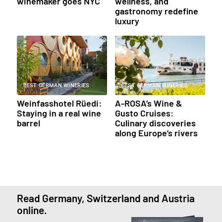
winemaker goes NYC
wellness, and
gastronomy redefine
luxury
BEST GERMAN WINERIES
BEST GERMAN WINERIES
Weinfasshotel Rüedi:
A-ROSA’s Wine &
Staying in a real wine
Gusto Cruises:
barrel
Culinary discoveries
along Europe’s rivers
Read Germany, Switzerland and Austria
online.