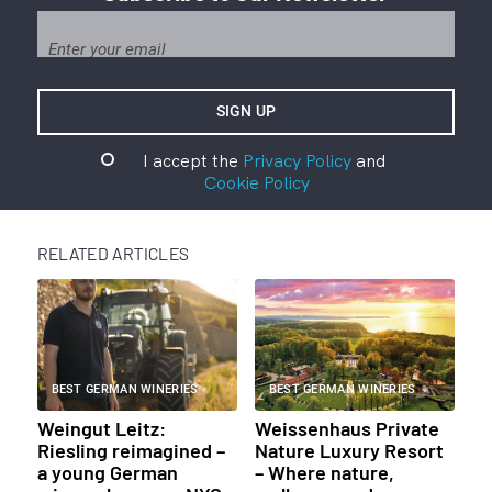
I accept the
Privacy Policy
and
Cookie Policy
RELATED ARTICLES
BEST GERMAN WINERIES
BEST GERMAN WINERIES
Weingut Leitz:
Weissenhaus Private
Riesling reimagined –
Nature Luxury Resort
a young German
– Where nature,