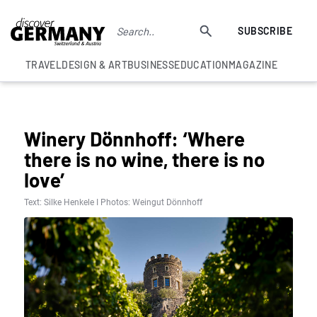
SUBSCRIBE
TRAVEL
DESIGN & ART
BUSINESS
EDUCATION
MAGAZINE
BEST GERMAN WINERIES
Winery Dönnhoff: ‘Where
there is no wine, there is no
love’
Text: Silke Henkele I Photos: Weingut Dönnhoff