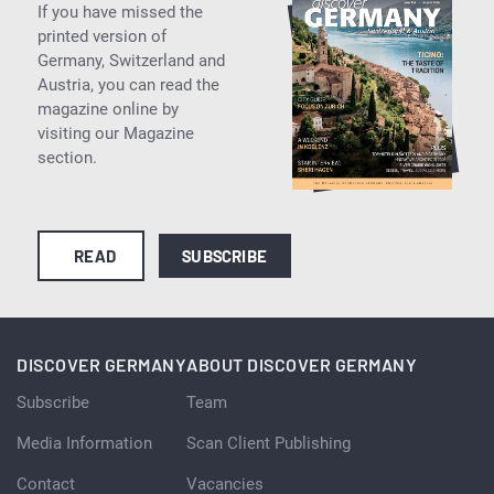
If you have missed the
printed version of
Germany, Switzerland and
Austria, you can read the
magazine online by
visiting our Magazine
section.
READ
SUBSCRIBE
DISCOVER GERMANY
ABOUT DISCOVER GERMANY
Subscribe
Team
Media Information
Scan Client Publishing
Contact
Vacancies