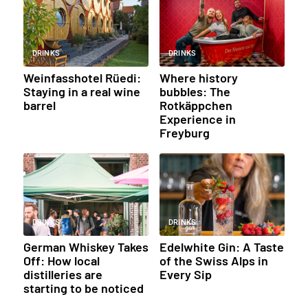
DRINKS
DRINKS
Weinfasshotel Rüedi:
Where history
Staying in a real wine
bubbles: The
barrel
Rotkäppchen
Experience in
Freyburg
DRINKS
DRINKS
German Whiskey Takes
Edelwhite Gin: A Taste
Off: How local
of the Swiss Alps in
distilleries are
Every Sip
starting to be noticed