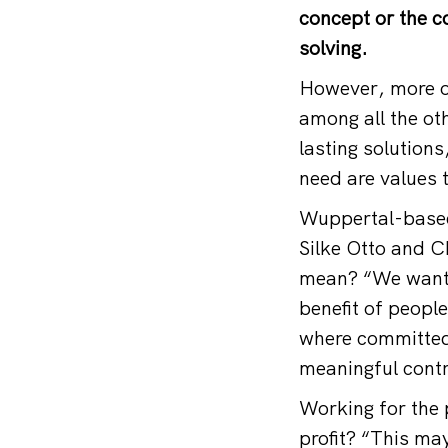
concept or the c
solving.
However, more of
among all the ot
lasting solution
need are values t
Wuppertal-based
Silke Otto and 
mean? “We want,”
benefit of peopl
where committed 
meaningful contr
Working for the 
profit? “This may