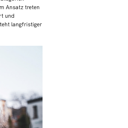
em Ansatz treten
rt und
eht langfristiger