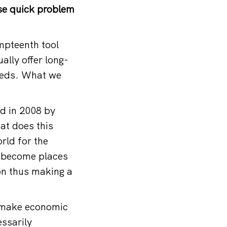
ise quick problem
mpteenth tool
ally offer long-
needs. What we
d in 2008 by
at does this
rld for the
d become places
on thus making a
o make economic
essarily