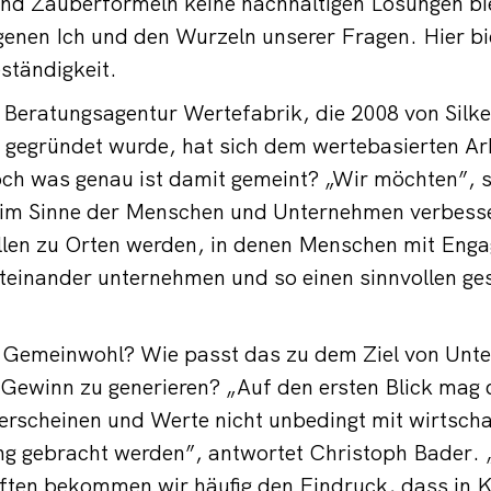
nd Zauberformeln keine nachhaltigen Lösungen bie
genen Ich und den Wurzeln unserer Fragen. Hier b
ständigkeit.
Beratungsagentur Wertefabrik, die 2008 von Silke
 gegründet wurde, hat sich dem wertebasierten Ar
ch was genau ist damit gemeint? „Wir möchten”, s
t im Sinne der Menschen und Unternehmen verbess
len zu Orten werden, in denen Menschen mit Eng
einander unternehmen und so einen sinnvollen ges
s Gemeinwohl? Wie passt das zu dem Ziel von Unt
 Gewinn zu generieren? „Auf den ersten Blick mag d
erscheinen und Werte nicht unbedingt mit wirtscha
 gebracht werden”, antwortet Christoph Bader. 
ften bekommen wir häufig den Eindruck, dass in K