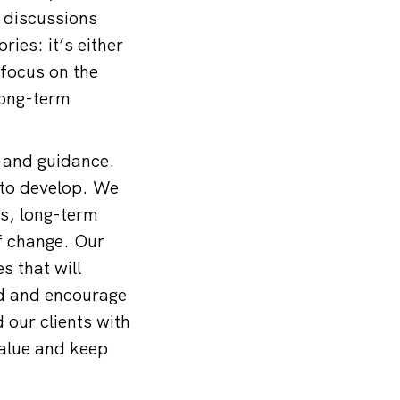
 discussions
ies: it’s either
focus on the
long-term
t and guidance.
 to develop. We
us, long-term
f change. Our
s that will
nd and encourage
d our clients with
value and keep