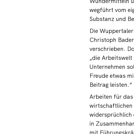
Wundermitteln u
wegführt vom ei
Substanz und Be
Die Wuppertaler 
Christoph Bader
verschrieben. Do
„die Arbeitswel
Unternehmen sol
Freude etwas mit
Beitrag leisten.“
Arbeiten für da
wirtschaftlichen
widersprüchlich 
in Zusammenhang
mit Führungskrä