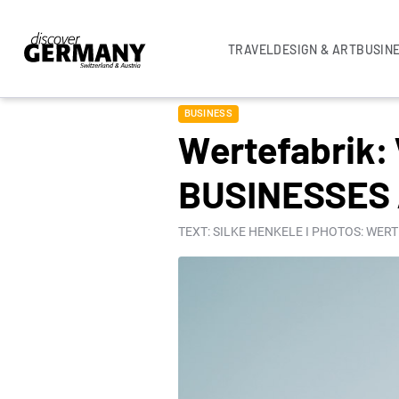
TRAVEL
DESIGN & ART
BUSIN
BUSINESS
Wertefabrik
BUSINESSES 
TEXT: SILKE HENKELE I PHOTOS: WER