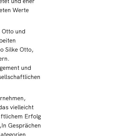
tet und eher
ieten Werte
 Otto und
beiten
o Silke Otto,
ern.
agement und
ellschaftlichen
ernehmen,
as vielleicht
ftlichem Erfolg
„In Gesprächen
ategorien