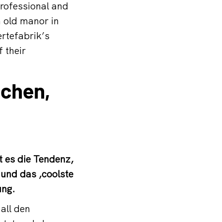
professional and
n old manor in
ertefabrik’s
 their
schen,
bt es die Tendenz,
 und das ‚coolste
ung.
all den