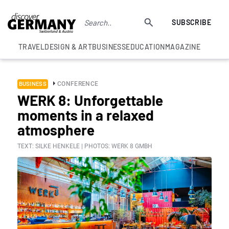
SUBSCRIBE
TRAVEL
DESIGN & ART
BUSINESS
EDUCATION
MAGAZINE
CONFERENCE
BUSINESS
WERK 8: Unforgettable
moments in a relaxed
atmosphere
TEXT: SILKE HENKELE | PHOTOS: WERK 8 GMBH