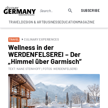
SUBSCRIBE
TRAVEL
DESIGN & ART
BUSINESS
EDUCATION
MAGAZINE
CULINARY EXPERIENCES
TRAVEL
Wellness in der
WERDENFELSEREI – Der
„Himmel über Garmisch”
TEXT: NANE STEINHOFF | FOTOS: WERDENFELSEREI