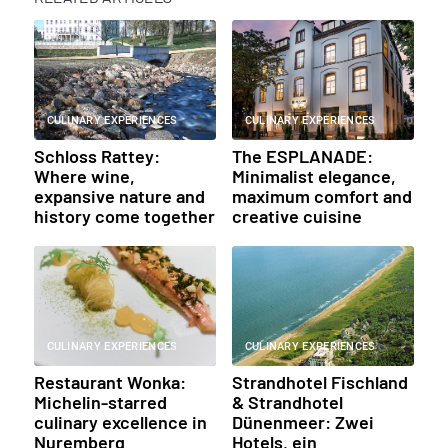
CULINARY EXPERIENCES
CULINARY EXPERIENCES
Schloss Rattey:
The ESPLANADE:
Where wine,
Minimalist elegance,
expansive nature and
maximum comfort and
history come together
creative cuisine
CULINARY EXPERIENCES
CULINARY EXPERIENCES
Restaurant Wonka:
Strandhotel Fischland
Michelin-starred
& Strandhotel
culinary excellence in
Dünenmeer: Zwei
Nuremberg
Hotels, ein