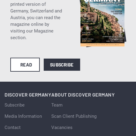
printed version of
Germany, Switzerland and
Austria, you can read the
magazine online by
visiting our Magazine
section.
READ
SUBSCRIBE
DISCOVER GERMANY
ABOUT DISCOVER GERMANY
Subscribe
Team
Media Information
Scan Client Publishing
Contact
Vacancies