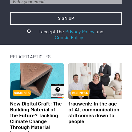
I accept the
Privacy Policy
and
Cookie Policy
RELATED ARTICLES
BUSINESS
BUSINESS
New Digital Craft: The
frauwenk: In the age
Building Material of
of AI, communication
the Future? Tackling
still comes down to
Climate Change
people
Through Material