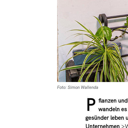
Foto: Simon Wallenda
P
flanzen un
wandeln es 
gesünder leben u
Unternehmen
>W