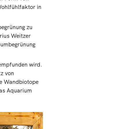
ohlfühlfaktor in
begrünung zu
rius Weitzer
nraumbegrünung
hempfunden wird.
tz von
se Wandbiotope
das Aquarium