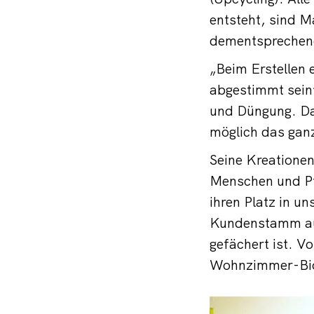
entsteht, sind 
dementsprechend 
„Beim Erstellen
abgestimmt sein“
und Düngung. Da
möglich das gan
Seine Kreatione
Menschen und Pf
ihren Platz in u
Kundenstamm aus
gefächert ist. V
Wohnzimmer-Biot