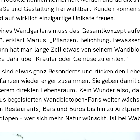
Maße und Gestaltung frei wählbar. Kunden können 
auf wirklich einzigartige Unikate freuen.
 eines Wandgartens muss das Gesamtkonzept aufe
, erklärt Marius. „Pflanzen, Belichtung, Bewässe
nn hat man lange Zeit etwas von seinem Wandbiot
ze Jahr über Kräuter oder Gemüse zu ernten.“
n sind etwas ganz Besonderes und rücken den Leb
lanzen wieder enger zusammen. Sie geben damit d
nserem direkten Lebensraum. Kein Wunder also, da
 begeisterten Wandbiotopen-Fans weiter wächst
on Restaurants, Bars und Büros bis hin zu Arztpra
open – wer sich mehr Natur wünscht, ist bei Wabi