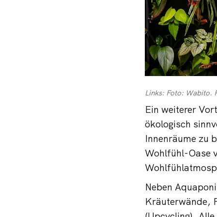
Links: Foto: Wabito. 
Ein weiterer Vort
ökologisch sinn
Innenräume zu be
Wohlfühl-Oase v
Wohlfühlatmosph
Neben Aquaponik
Kräuterwände, F
(Upcycling). All