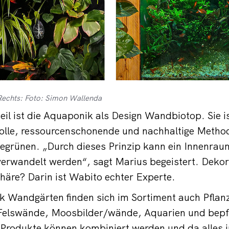
Rechts: Foto: Simon Wallenda
eil ist die Aquaponik als Design Wandbiotop. Sie is
volle, ressourcenschonende und nachhaltige Metho
grünen. „Durch dieses Prinzip kann ein Innenraum
erwandelt werden“, sagt Marius begeistert. Dekor
äre? Darin ist Wabito echter Experte.
 Wandgärten finden sich im Sortiment auch Pflan
elswände, Moosbilder/wände, Aquarien und bepfl
e Produkte können kombiniert werden und da alles 