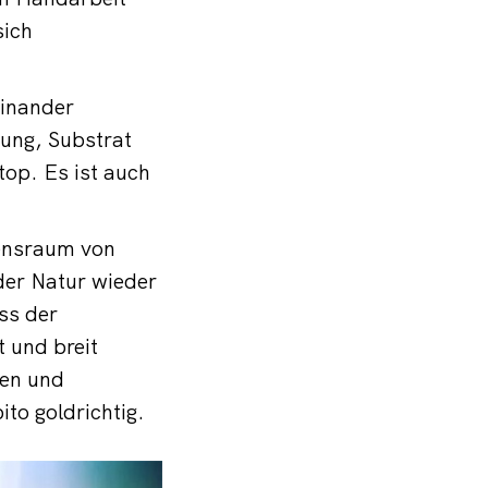
sich
inander
rung, Substrat
op. Es ist auch
ensraum von
er Natur wieder
ss der
 und breit
xen und
to goldrichtig.