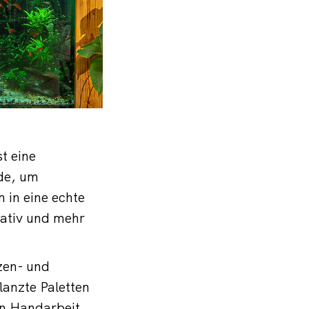
t eine
de, um
 in eine echte
ativ und mehr
zen- und
anzte Paletten
in Handarbeit