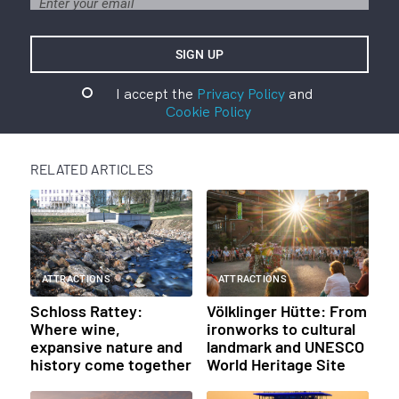
I accept the
Privacy Policy
and
Cookie Policy
RELATED ARTICLES
ATTRACTIONS
ATTRACTIONS
Schloss Rattey:
Völklinger Hütte: From
Where wine,
ironworks to cultural
expansive nature and
landmark and UNESCO
history come together
World Heritage Site