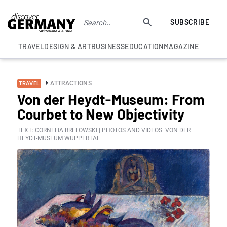
SUBSCRIBE
TRAVEL
DESIGN & ART
BUSINESS
EDUCATION
MAGAZINE
ATTRACTIONS
TRAVEL
Von der Heydt-Museum: From
Courbet to New Objectivity
TEXT: CORNELIA BRELOWSKI | PHOTOS AND VIDEOS: VON DER
HEYDT-MUSEUM WUPPERTAL