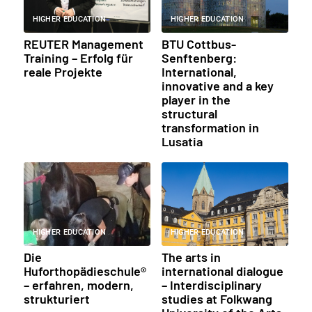
HIGHER EDUCATION
HIGHER EDUCATION
REUTER Management
BTU Cottbus-
Training – Erfolg für
Senftenberg:
reale Projekte
International,
innovative and a key
player in the
structural
transformation in
Lusatia
HIGHER EDUCATION
HIGHER EDUCATION
Die
The arts in
Huforthopädieschule®
international dialogue
– erfahren, modern,
– Interdisciplinary
strukturiert
studies at Folkwang