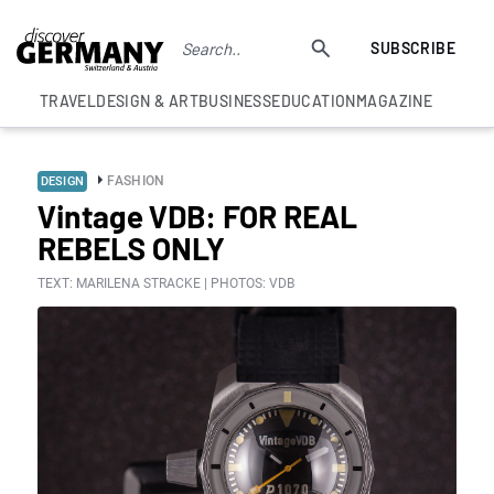
SUBSCRIBE
TRAVEL
DESIGN & ART
BUSINESS
EDUCATION
MAGAZINE
FASHION
DESIGN
Vintage VDB: FOR REAL
REBELS ONLY
TEXT: MARILENA STRACKE | PHOTOS: VDB