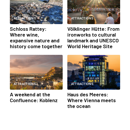
ATTRACTIONS
ATTRACTIONS
Schloss Rattey:
Völklinger Hütte: From
Where wine,
ironworks to cultural
expansive nature and
landmark and UNESCO
history come together
World Heritage Site
ATTRACTIONS
ATTRACTIONS
A weekend at the
Haus des Meeres:
Confluence: Koblenz
Where Vienna meets
the ocean