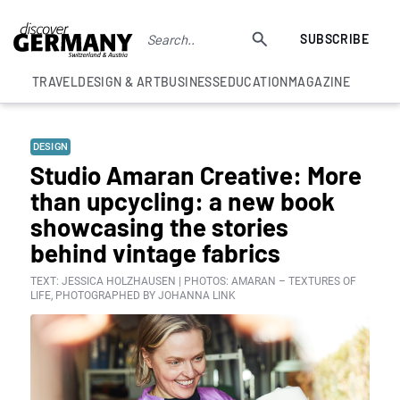
SUBSCRIBE
TRAVEL
DESIGN & ART
BUSINESS
EDUCATION
MAGAZINE
DESIGN
Studio Amaran Creative: More
than upcycling: a new book
showcasing the stories
behind vintage fabrics
TEXT: JESSICA HOLZHAUSEN | PHOTOS: AMARAN – TEXTURES OF
LIFE, PHOTOGRAPHED BY JOHANNA LINK