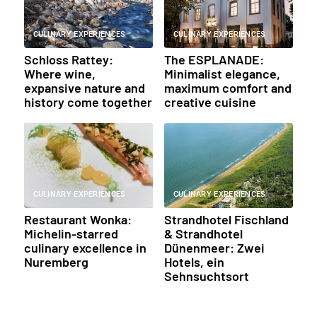
CULINARY EXPERIENCES
CULINARY EXPERIENCES
Schloss Rattey:
The ESPLANADE:
Where wine,
Minimalist elegance,
expansive nature and
maximum comfort and
history come together
creative cuisine
CULINARY EXPERIENCES
CULINARY EXPERIENCES
Restaurant Wonka:
Strandhotel Fischland
Michelin-starred
& Strandhotel
culinary excellence in
Dünenmeer: Zwei
Nuremberg
Hotels, ein
Sehnsuchtsort