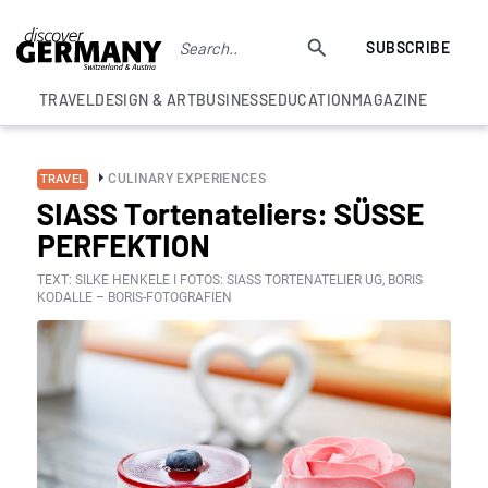
SUBSCRIBE
TRAVEL
DESIGN & ART
BUSINESS
EDUCATION
MAGAZINE
CULINARY EXPERIENCES
TRAVEL
SIASS Tortenateliers: SÜSSE
PERFEKTION
TEXT: SILKE HENKELE I FOTOS: SIASS TORTENATELIER UG, BORIS
KODALLE – BORIS-FOTOGRAFIEN