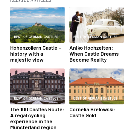
BEST OF GERMAN CASTLES
BEST OF GERMAN CASTLES
Hohenzollern Castle –
Aniko Hochzeiten:
history with a
When Castle Dreams
majestic view
Become Reality
BEST OF GERMAN CASTLES
BEST OF GERMAN CASTLES
The 100 Castles Route:
Cornelia Brelowski:
A regal cycling
Castle Gold
experience in the
Münsterland region