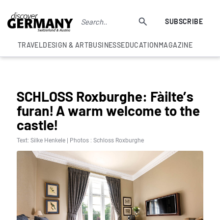
SUBSCRIBE
TRAVEL
DESIGN & ART
BUSINESS
EDUCATION
MAGAZINE
BEST OF GERMAN CASTLES
SCHLOSS Roxburghe: Fàilte’s
furan! A warm welcome to the
castle!
Text: Silke Henkele | Photos : Schloss Roxburghe