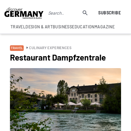
SUBSCRIBE
TRAVEL
DESIGN & ART
BUSINESS
EDUCATION
MAGAZINE
CULINARY EXPERIENCES
TRAVEL
Restaurant Dampfzentrale