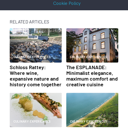
Cookie Policy
RELATED ARTICLES
CULINARY EXPERIENCES
CULINARY EXPERIENCES
Schloss Rattey:
The ESPLANADE:
Where wine,
Minimalist elegance,
expansive nature and
maximum comfort and
history come together
creative cuisine
CULINARY EXPERIENCES
CULINARY EXPERIENCES