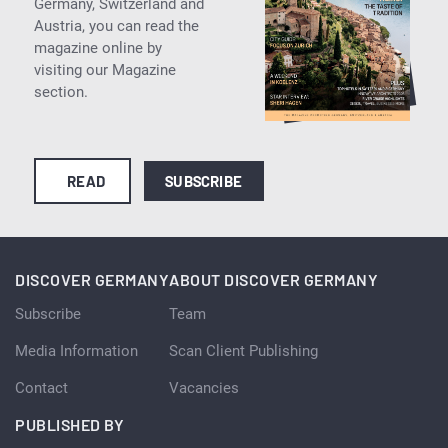
Germany, Switzerland and
Austria, you can read the
magazine online by
visiting our Magazine
section.
READ
SUBSCRIBE
DISCOVER GERMANY
ABOUT DISCOVER GERMANY
Subscribe
Team
Media Information
Scan Client Publishing
Contact
Vacancies
PUBLISHED BY