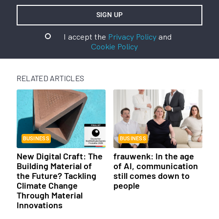
I accept the
Privacy Policy
and
Cookie Policy
RELATED ARTICLES
BUSINESS
BUSINESS
New Digital Craft: The
frauwenk: In the age
Building Material of
of AI, communication
the Future? Tackling
still comes down to
Climate Change
people
Through Material
Innovations