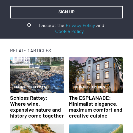
I accept the
Privacy Policy
and
Cookie Policy
RELATED ARTICLES
CULINARY EXPERIENCES
CULINARY EXPERIENCES
Schloss Rattey:
The ESPLANADE:
Where wine,
Minimalist elegance,
expansive nature and
maximum comfort and
history come together
creative cuisine