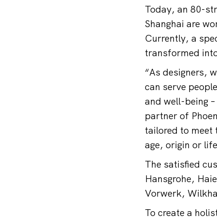
Today, an 80-str
Shanghai are work
Currently, a spe
transformed into
“As designers, we
can serve people 
and well-being –
partner of Phoen
tailored to meet 
age, origin or lif
The satisfied cu
Hansgrohe, Haie
Vorwerk, Wilkha
To create a holi