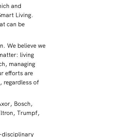
nich and
Smart Living.
hat can be
in. We believe we
atter: living
ach, managing
 efforts are
, regardless of
Axor, Bosch,
ltron, Trumpf,
-disciplinary