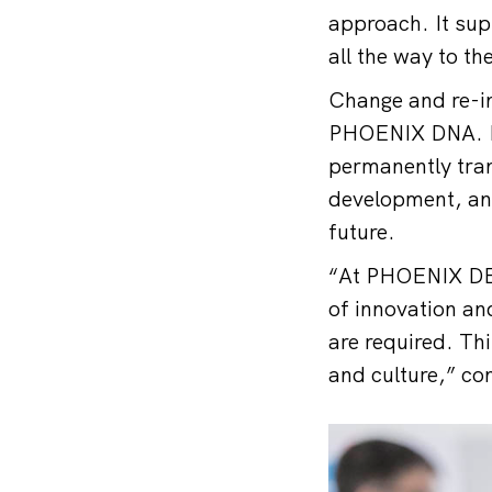
approach. It supp
all the way to th
Change and re-in
PHOENIX DNA. Dri
permanently tran
development, and
future.
“At PHOENIX DESI
of innovation an
are required. Thi
and culture,” co