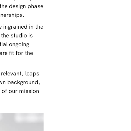
h the design phase
tnerships.
 ingrained in the
the studio is
tial ongoing
e fit for the
relevant, leaps
 own background,
t of our mission