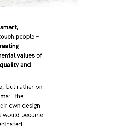
 smart,
touch people –
reating
ental values of
 quality and
e, but rather on
ama’, the
eir own design
hat would become
edicated