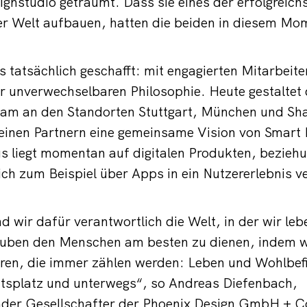
gnstudio geträumt. Dass sie eines der erfolgreich
r Welt aufbauen, hatten die beiden in diesem Mom
s tatsächlich geschafft: mit engagierten Mitarbeite
 unverwechselbaren Philosophie. Heute gestaltet 
Team an den Standorten Stuttgart, München und Sh
inen Partnern eine gemeinsame Vision von Smart L
s liegt momentan auf digitalen Produkten, bezieh
ich zum Beispiel über Apps in ein Nutzererlebnis 
d wir dafür verantwortlich die Welt, in der wir leb
auben den Menschen am besten zu dienen, indem wi
eren, die immer zählen werden: Leben und Wohlbef
tsplatz und unterwegs“, so Andreas Diefenbach,
der Gesellschafter der Phoenix Design GmbH + Co