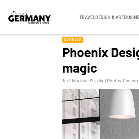
TRAVEL
DESIGN & ART
BUSIN
BUSINESS
Phoenix Desig
magic
Text: Marilena Stracke | Photos: Phoenix