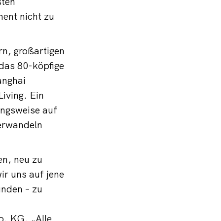
sten
ent nicht zu
rn, großartigen
das 80-köpfige
anghai
iving. Ein
ungsweise auf
verwandeln
en, neu zu
r uns auf jene
inden – zu
. KG. „Alle