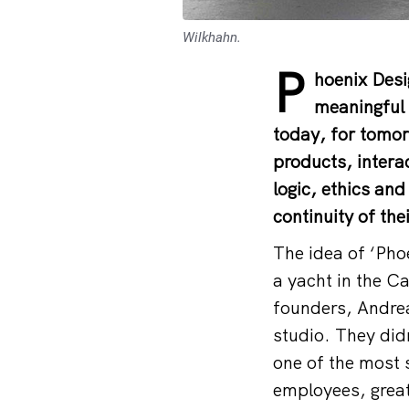
Wilkhahn.
P
hoenix Desi
meaningful 
today, for tomor
products, intera
logic, ethics an
continuity of the
The idea of ‘Phoe
a yacht in the C
founders, Andre
studio. They did
one of the most 
employees, great