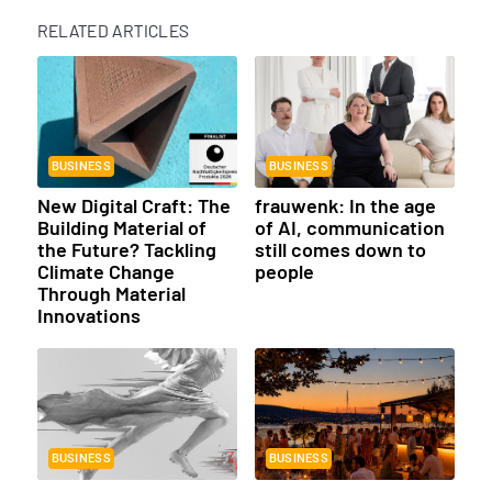
RELATED ARTICLES
BUSINESS
BUSINESS
New Digital Craft: The
frauwenk: In the age
Building Material of
of AI, communication
the Future? Tackling
still comes down to
Climate Change
people
Through Material
Innovations
BUSINESS
BUSINESS