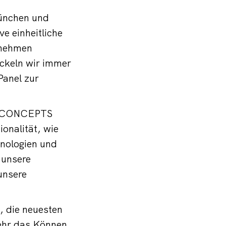
ünchen und
e einheitliche
rnehmen
ckeln wir immer
Panel zur
EAKCONCEPTS
onalität, wie
hnologien und
 unsere
unsere
, die neuesten
ehr das Können