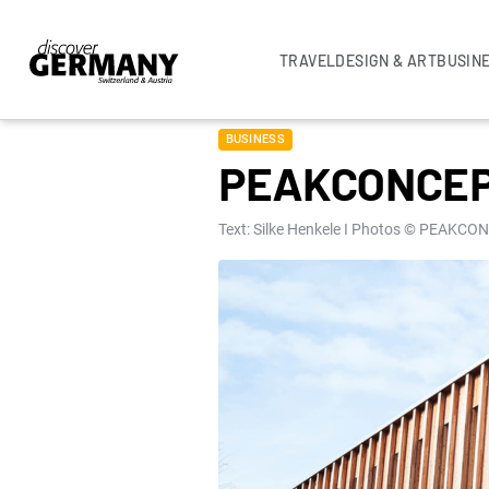
TRAVEL
DESIGN & ART
BUSIN
BUSINESS
PEAKCONCE
Text: Silke Henkele I Photos © PEAK