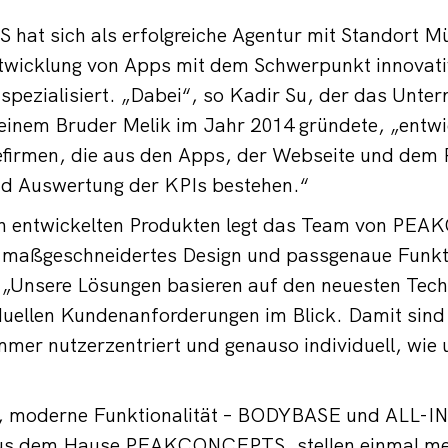
t sich als erfolgreiche Agentur mit Standort M
twicklung von Apps mit dem Schwerpunkt innovativ
pezialisiert. „Dabei“, so Kadir Su, der das Unte
inem Bruder Melik im Jahr 2014 gründete, „entwi
efirmen, die aus den Apps, der Webseite und dem 
d Auswertung der KPIs bestehen.“
en entwickelten Produkten legt das Team von P
 maßgeschneidertes Design und passgenaue Funkti
: „Unsere Lösungen basieren auf den neuesten Tec
duellen Kundenanforderungen im Blick. Damit sind
mer nutzerzentriert und genauso individuell, wie 
n, moderne Funktionalität – BODYBASE und ALL-IN
aus dem Hause PEAKCONCEPTS, stellen einmal m