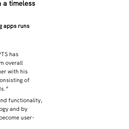
 a timeless
ng apps runs
PTS has
m overall
er with his
onsisting of
Is.”
d functionality,
logy and by
s become user-