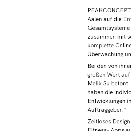
PEAKCONCEPTS ha
Aalen auf die En
Gesamtsysteme s
zusammen mit se
komplette Onlin
Überwachung un
Bei den von ihn
großen Wert auf
Melik Su betont
haben die indivi
Entwicklungen im
Auftraggeber.”
Zeitloses Desig
Fitness- Apps 