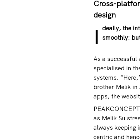
Cross-platfor
design
deally, the i
I
smoothly: but
As a successfu
specialised in th
systems. “Here,”
brother Melik in
apps, the websit
PEAKCONCEPT’s de
as Melik Su stre
always keeping i
centric and henc