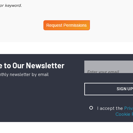
or keyword.
 to Our Newsletter
thly newsletter by email
I accept the
Priv
Cookie 