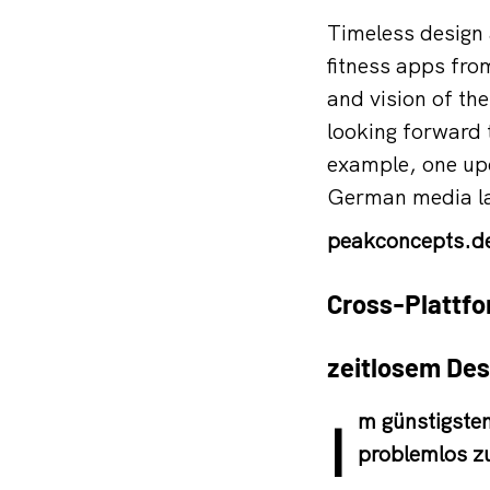
Timeless design
fitness apps fr
and vision of th
looking forward 
example, one upc
German media l
peakconcepts.d
Cross-Plattfo
zeitlosem Des
m günstigste
I
problemlos z