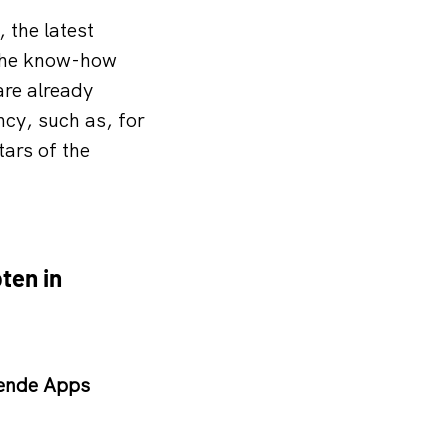
the latest
the know-how
are already
cy, such as, for
tars of the
ten in
rende Apps