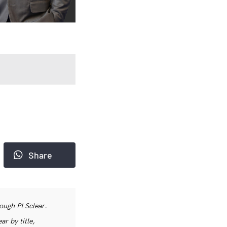
Share
rough PLSclear.
r by title,